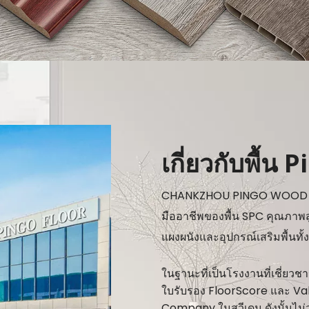
เกี่ยวกับพื้น 
CHANKZHOU PINGO WOOD Industr
มืออาชีพของพื้น SPC คุณภาพสู
แผงผนังและอุปกรณ์เสริมพื้นทั
ในฐานะที่เป็นโรงงานที่เชี่ยว
ใบรับรอง FloorScore และ Vali
Company ในสวีเดน ดังนั้นไม่ว่า