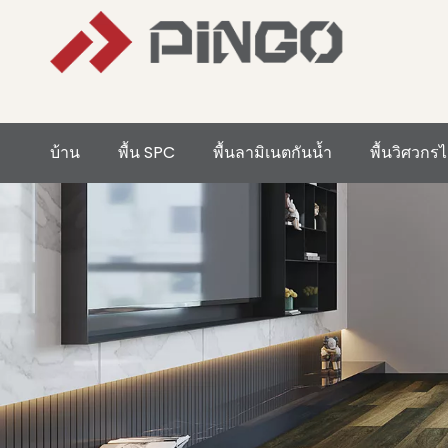
บ้าน
พื้น SPC
พื้นลามิเนตกันน้ำ
พื้นวิศวกรไ