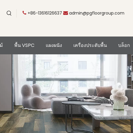
+86-13616126637
admin@pgfloorgroup.com


ม้
พื้น VSPC
แผงผนัง
เครื่องประดับพื้น
บล็อก