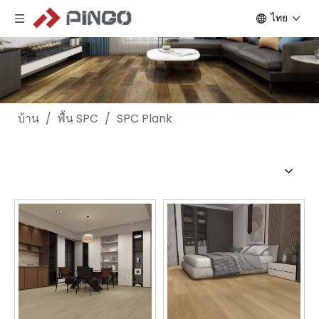
ไทย
บ้าน
/
พื้น SPC
/
SPC Plank