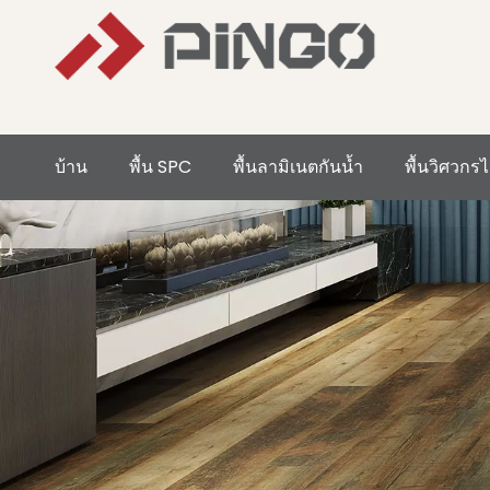
บ้าน
พื้น SPC
พื้นลามิเนตกันน้ำ
พื้นวิศวกรไ