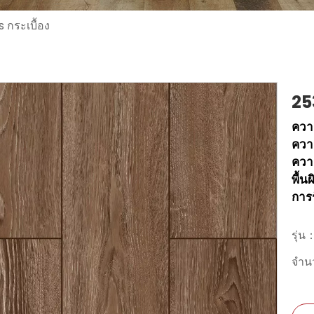
 กระเบื้อง
25
ควา
ควา
ควา
พื้น
การ
รุ่น
จำ