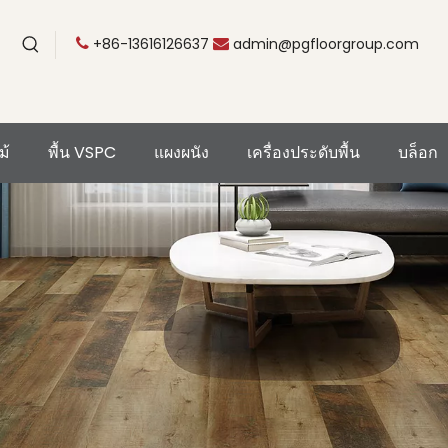
+86-13616126637
admin@pgfloorgroup.com


ม้
พื้น VSPC
แผงผนัง
เครื่องประดับพื้น
บล็อก