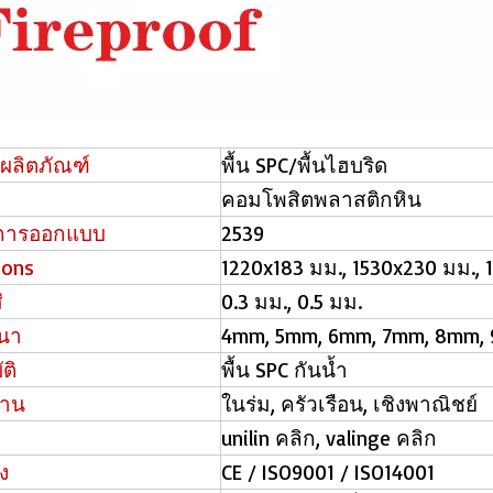
ผลิตภัณฑ์
พื้น SPC/พื้นไฮบริด
คอมโพสิตพลาสติกหิน
การออกแบบ
2539
ions
1220x183 มม., 1530x230 มม.,
่
0.3 มม., 0.5 มม.
นา
4mm, 5mm, 6mm, 7mm, 8mm,
ติ
พื้น SPC กันน้ำ
งาน
ในร่ม, ครัวเรือน, เชิงพาณิชย์
unilin คลิก, valinge คลิก
ง
CE / ISO9001 / ISO14001