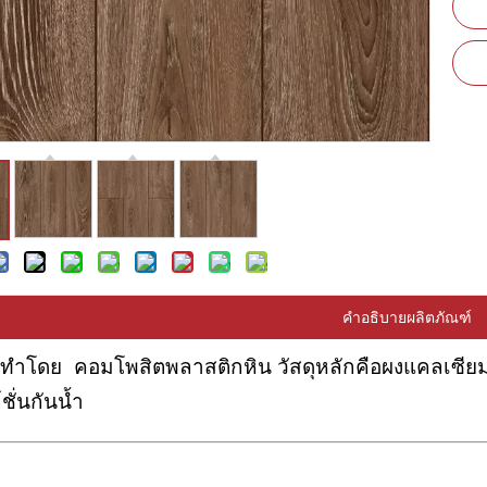
คำอธิบายผลิตภัณฑ์
C ทำโดย คอมโพสิตพลาสติกหิน วัสดุหลักคือผงแคลเซียม +
ชั่นกันน้ำ