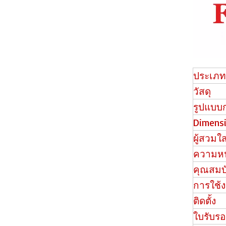
ประเภท
วัสดุ
รูปแบบ
Dimens
2507 PVC กระเบื้อง
ผู้สวมใส
ความห
คุณสมบั
การใช้
ติดตั้ง
ใบรับรอ