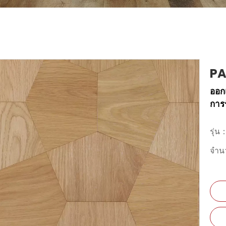
PA
ออก
การ
รุ่น
จำ