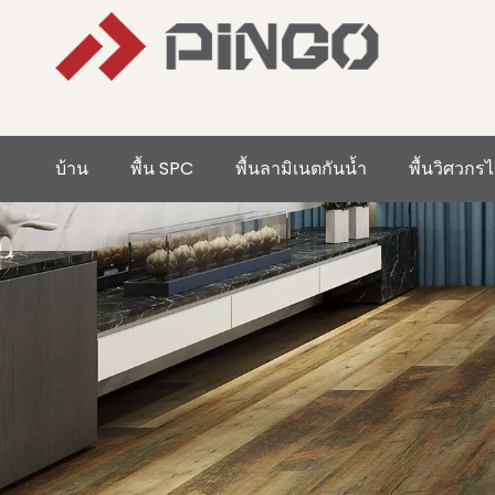
บ้าน
พื้น SPC
พื้นลามิเนตกันน้ำ
พื้นวิศวกรไ