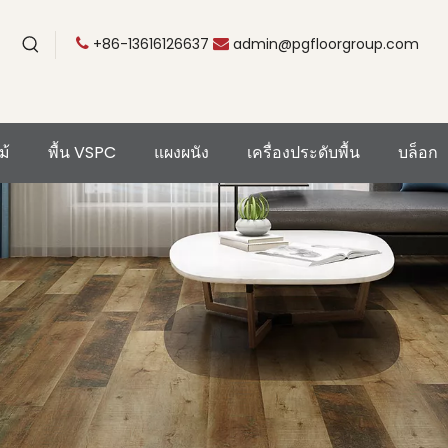
+86-13616126637
admin@pgfloorgroup.com


ม้
พื้น VSPC
แผงผนัง
เครื่องประดับพื้น
บล็อก